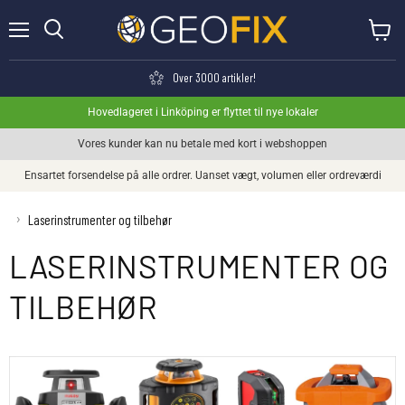
Menu
Se kurv
Søge
Over 3000 artikler!
Hovedlageret i Linköping er flyttet til nye lokaler
Vores kunder kan nu betale med kort i webshoppen
Ensartet forsendelse på alle ordrer. Uanset vægt, volumen eller ordreværdi
›
Laserinstrumenter og tilbehør
LASERINSTRUMENTER OG
TILBEHØR