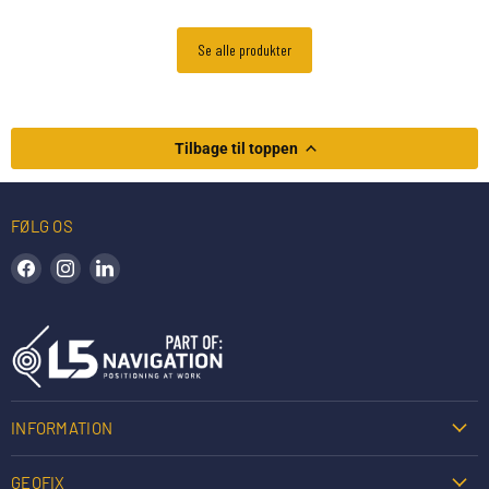
Se alle produkter
Tilbage til toppen
FØLG OS
Find os på Facebook
Find os på Instagram
Find os på LinkedIn
INFORMATION
GEOFIX