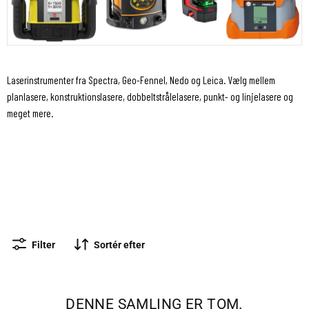
Laserinstrumenter fra Spectra, Geo-Fennel, Nedo og Leica. Vælg mellem
planlasere, konstruktionslasere, dobbeltstrålelasere, punkt- og linjelasere og
meget mere.
Batterier og opladere
Byggelaser
Fjernbetjeninger
Lasermodtager
Linjelaser og
Maskinmodtager
punktlaser
Planlæg laser
Rörlaser
Tilbehør til
Tovejslaser
Z-Fix
laserinstrumenter
nivelleringsinstrument
Filter
Sortér efter
DENNE SAMLING ER TOM.