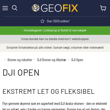
Menu
Se kurv
Søge
Over 3000 artikler!
Hovedlageret i Linköping er flyttet til nye lokaler
Vores kunder kan nu betale med kort i webshoppen
Ensartet forsendelse på alle ordrer. Uanset vægt, volumen eller ordreværdi
›
›
›
Droner og robotter
DJI Droner og tilbehør
DJI Open
DJI OPEN
EKSTREMT LET OG FLEKSIBEL
Flyv gennem skyerne som en superhelt med DJI Avata-dronen - den er ekstremt
let og adræt, selv i barske og trange omgivelser. Dronen har et nyt design, der