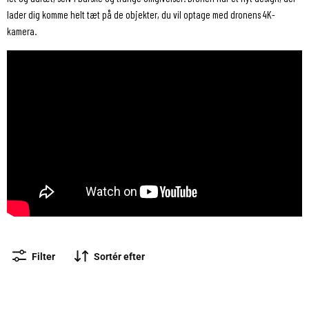
lader dig komme helt tæt på de objekter, du vil optage med dronens 4K-
kamera.
Filter
Sortér efter