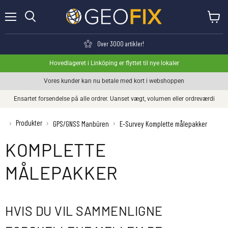
Menu
Se kurv
Søge
Over 3000 artikler!
Hovedlageret i Linköping er flyttet til nye lokaler
Vores kunder kan nu betale med kort i webshoppen
Ensartet forsendelse på alle ordrer. Uanset vægt, volumen eller ordreværdi
Produkter
›
›
›
GPS/GNSS Manbüren
E-Survey Komplette målepakker
KOMPLETTE
MÅLEPAKKER
HVIS DU VIL SAMMENLIGNE