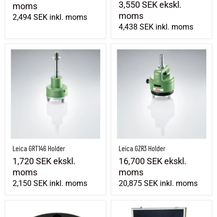
3,550 SEK
ekskl.
moms
moms
2,494 SEK
inkl. moms
4,438 SEK
inkl. moms
Leica GRT146 Holder
Leica GZR3 Holder
Leica GRT146 Holder
Leica GZR3 Holder
1,720 SEK
ekskl.
16,700 SEK
ekskl.
moms
moms
2,150 SEK
inkl. moms
20,875 SEK
inkl. moms
Adapter Trefot
Transporttaske til tvungen centrering