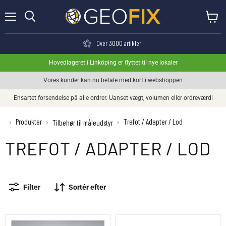
Menu
Se kurv
Søge
Over 3000 artikler!
Hovedlageret i Linköping er flyttet til nye lokaler
Vores kunder kan nu betale med kort i webshoppen
Ensartet forsendelse på alle ordrer. Uanset vægt, volumen eller ordreværdi
Produkter
Trefot / Adapter / Lod
›
›
›
Tilbehør til måleudstyr
TREFOT / ADAPTER / LOD
Filter
Sortér efter
Leica GRT144 Holder
Leica GDF321 stativ uden lodlinje