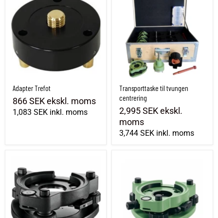
Adapter Trefot
Transporttaske til tvungen
centrering
866 SEK
ekskl. moms
2,995 SEK
ekskl.
1,083 SEK
inkl. moms
moms
3,744 SEK
inkl. moms
Leica GDF301 stativ uden optisk lod
Leica GDF312 - Stativ med optisk lod