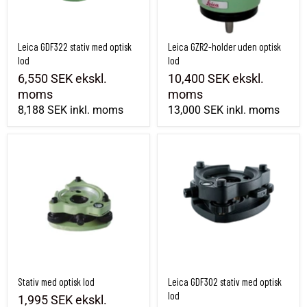
Leica GDF322 stativ med optisk
Leica GZR2-holder uden optisk
lod
lod
6,550 SEK
ekskl.
10,400 SEK
ekskl.
moms
moms
8,188 SEK
inkl. moms
13,000 SEK
inkl. moms
Stativ med optisk lod
Leica GDF302 stativ med optisk lod
Stativ med optisk lod
Leica GDF302 stativ med optisk
lod
1,995 SEK
ekskl.