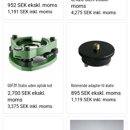
952 SEK
ekskl. moms
moms
1,191 SEK
inkl. moms
4,275 SEK
inkl. moms
GDF311 Stativ uden optisk lod
Roterende adapter til stativ
GDF311 Stativ uden optisk lod
Roterende adapter til stativ
2,700 SEK
ekskl.
895 SEK
ekskl. moms
moms
1,119 SEK
inkl. moms
3,375 SEK
inkl. moms
Stativ uden optisk lod
Leica GRT247 holder GPS