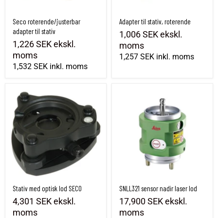
Seco roterende/justerbar
Adapter til stativ, roterende
adapter til stativ
1,006 SEK
ekskl.
1,226 SEK
ekskl.
moms
moms
1,257 SEK
inkl. moms
1,532 SEK
inkl. moms
Stativ med optisk lod SECO
SNLL321 sensor nadir laser lod
Stativ med optisk lod SECO
SNLL321 sensor nadir laser lod
4,301 SEK
ekskl.
17,900 SEK
ekskl.
moms
moms