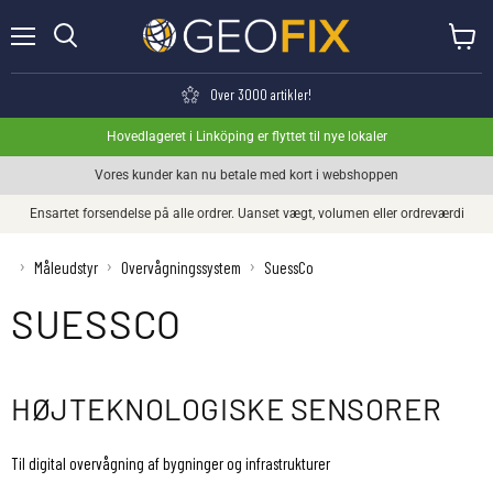
Menu
Se kurv
Søge
Over 3000 artikler!
Hovedlageret i Linköping er flyttet til nye lokaler
Vores kunder kan nu betale med kort i webshoppen
Ensartet forsendelse på alle ordrer. Uanset vægt, volumen eller ordreværdi
›
›
›
Måleudstyr
Overvågningssystem
SuessCo
SUESSCO
HØJTEKNOLOGISKE SENSORER
Til digital overvågning af bygninger og infrastrukturer