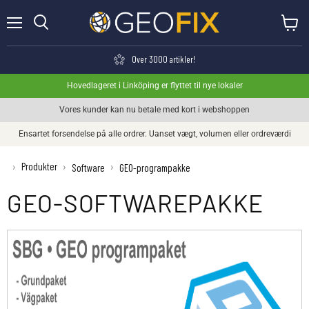
Menu
Se kurv
Søge
Over 3000 artikler!
Hovedlageret i Linköping er flyttet til nye lokaler
Vores kunder kan nu betale med kort i webshoppen
Ensartet forsendelse på alle ordrer. Uanset vægt, volumen eller ordreværdi
Produkter
›
›
›
Software
GEO-programpakke
GEO-SOFTWAREPAKKE