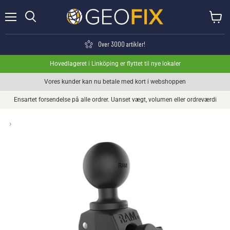
Menu
Se kurv
Søge
Over 3000 artikler!
Hovedlageret i Linköping er flyttet til nye lokaler
Vores kunder kan nu betale med kort i webshoppen
Ensartet forsendelse på alle ordrer. Uanset vægt, volumen eller ordreværdi
›