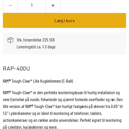
Læg i kurv
Stk. forsendelse 225 SEK
Leveringstid ca. 1-3 dage
RAP-400U
RAM® Tough-Claw™ Lille Kugleklemme (C-Ball)
RAM® Tough-Claw™ er den perfekte monteringsbase til hurtig installation og
nem fjernelse på runde, firkantede og ujævnt formede overflader og rør. Den
lille version af RAM® Tough-Claw™ kan hurtigt fastgøres på skinner fra 0,65" til
1,5" i yderdiameter og er ideel til montering af telefoner, tablets,
actionkameraer og en række andre anvendelser. Perfekt egnet til montering
på cykelstyr, kajakskinner og mere.