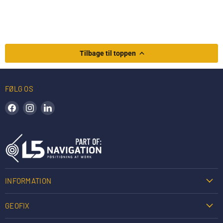
Tilbage til toppen
FØLG OS
Find os på Facebook
Find os på Instagram
Find os på LinkedIn
INFORMATION
GEOFIX