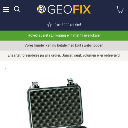
Menu
Se kurv
Søge
Over 3000 artikler!
Hovedlageret i Linköping er flyttet til nye lokaler
Vores kunder kan nu betale med kort i webshoppen
Ensartet forsendelse på alle ordrer. Uanset vægt, volumen eller ordreværdi
›