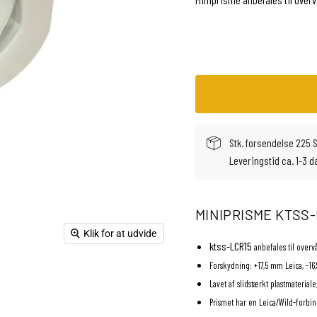
Stk. forsendelse 225 
Leveringstid ca. 1-3 d
MINIPRISME KTSS
Klik for at udvide
ktss-LCR15
anbefales til over
Forskydning: +17,5 mm Leica, -1
Lavet af slidstærkt plastmateria
Prismet har en Leica/Wild-forbi