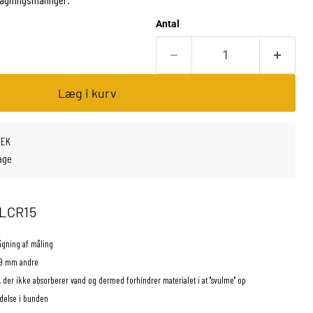
Antal
Læg i kurv
SEK
age
-LCR15
vågning af måling
6,9 mm andre
le, der ikke absorberer vand og dermed forhindrer materialet i at "svulme" op
ndelse i bunden