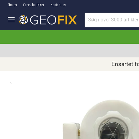
Om os
Vores butikker
Kontakt os
Menu
Ensartet f
›