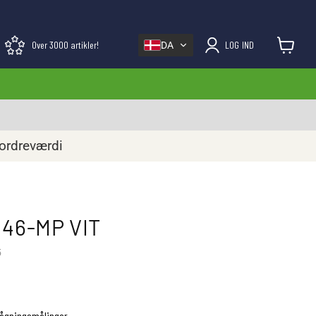
Over 3000 artikler!
LOG IND
DA
Se kurv
 ordreværdi
 46-MP VIT
5
vågningsmålinger.