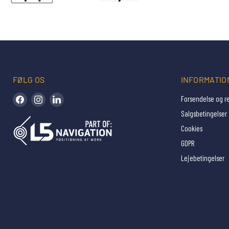
FØLG OS
INFORMATIO
Find os på Facebook
Find os på Instagram
Find os på LinkedIn
Forsendelse og r
Salgsbetingelser
Cookies
GDPR
Lejebetingelser