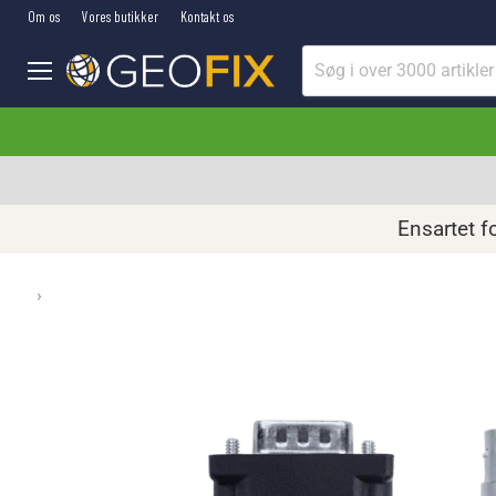
Om os
Vores butikker
Kontakt os
Menu
Ensartet f
›