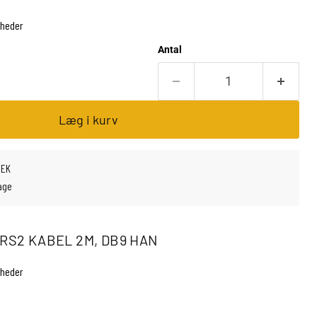
nheder
Antal
Læg i kurv
SEK
age
RS2 KABEL 2M, DB9 HAN
nheder