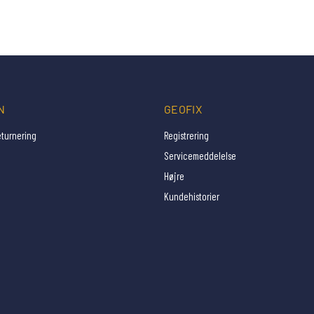
N
GEOFIX
eturnering
Registrering
Servicemeddelelse
Højre
Kundehistorier