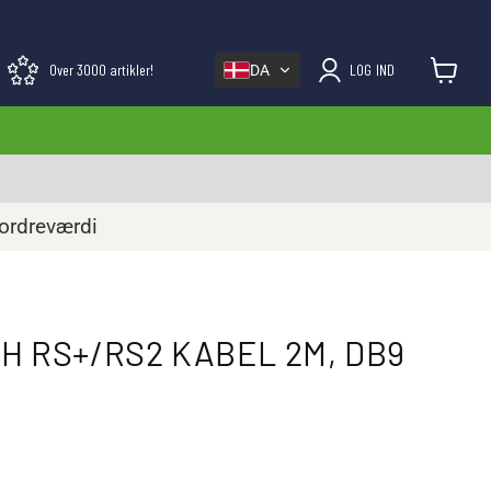
Over 3000 artikler!
LOG IND
DA
Se kurv
 ordreværdi
H RS+/RS2 KABEL 2M, DB9