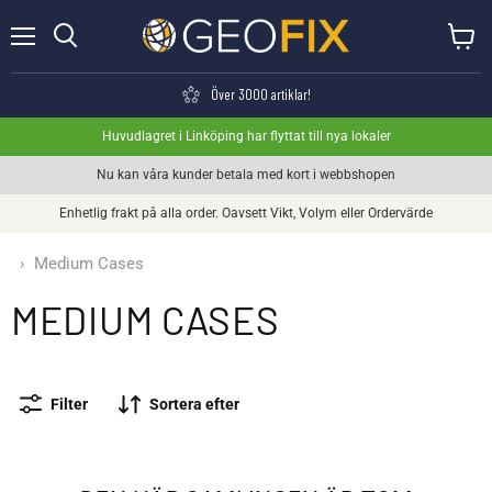
Meny
Visa va
Söka
Över 3000 artiklar!
Huvudlagret i Linköping har flyttat till nya lokaler
Nu kan våra kunder betala med kort i webbshopen
Enhetlig frakt på alla order. Oavsett Vikt, Volym eller Ordervärde
›
Medium Cases
MEDIUM CASES
Filter
Sortera efter