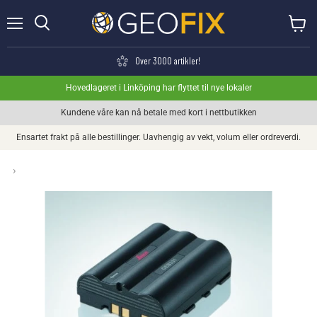
Meny
Se hand
Søk
Over 3000 artikler!
Hovedlageret i Linköping har flyttet til nye lokaler
Kundene våre kan nå betale med kort i nettbutikken
Ensartet frakt på alle bestillinger. Uavhengig av vekt, volum eller ordreverdi.
›