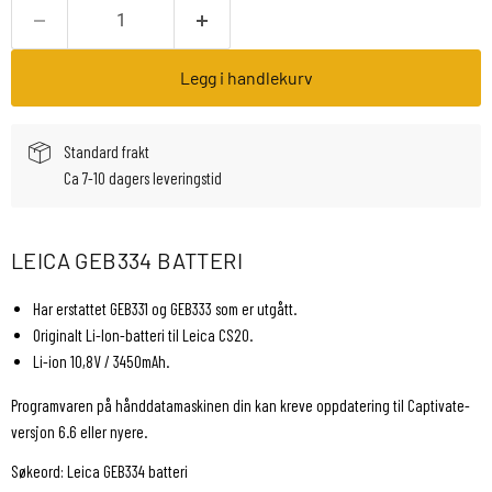
Legg i handlekurv
Standard frakt
Ca 7-10 dagers leveringstid
LEICA GEB334 BATTERI
Har erstattet GEB331 og GEB333 som er utgått.
Originalt Li-Ion-batteri til Leica CS20.
Li-ion 10,8V / 3450mAh.
Programvaren på hånddatamaskinen din kan kreve oppdatering til Captivate-
versjon 6.6 eller nyere.
Søkeord: Leica GEB334 batteri