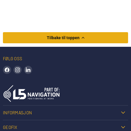
Tilbake til toppen
FØLG OSS
Finn oss på Facebook
Finn oss på Instagram
Finn oss på LinkedIn
INFORMASJON
GEOFIX