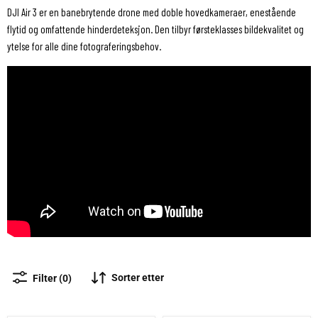
DJI Air 3 er en banebrytende drone med doble hovedkameraer, enestående
flytid og omfattende hinderdeteksjon. Den tilbyr førsteklasses bildekvalitet og
ytelse for alle dine fotograferingsbehov.
Sorter etter
Filter (0)