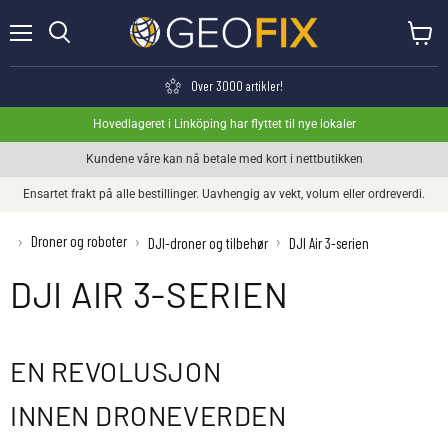
Meny
Se hand
Søk
Over 3000 artikler!
Hovedlageret i Linköping har flyttet til nye lokaler
Kundene våre kan nå betale med kort i nettbutikken
Ensartet frakt på alle bestillinger. Uavhengig av vekt, volum eller ordreverdi.
Droner og roboter
›
›
›
DJI-droner og tilbehør
DJI Air 3-serien
DJI AIR 3-SERIEN
EN REVOLUSJON
INNEN DRONEVERDEN