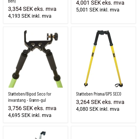
ben)
4,001 SEK
eks. mva
3,354 SEK
eks. mva
5,001 SEK
inkl. mva
4,193 SEK
inkl. mva
Støtteben/Bipod Seco for invarstang - Grønn-gul
Støtteben Prisma/GPS SECO
Støtteben/Bipod Seco for
Støtteben Prisma/GPS SECO
invarstang - Grønn-gul
3,264 SEK
eks. mva
3,756 SEK
eks. mva
4,080 SEK
inkl. mva
4,695 SEK
inkl. mva
Stativ / Støtteben tofot SECO
Støtteben i karbonfiber Seco