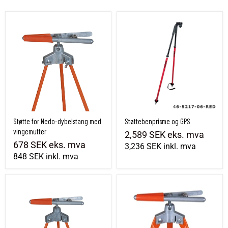
Støtte for Nedo-dybelstang med vingemutter
Støttebenprisme og GPS
Støtte for Nedo-dybelstang med
Støttebenprisme og GPS
vingemutter
2,589 SEK
eks. mva
678 SEK
eks. mva
3,236 SEK
inkl. mva
848 SEK
inkl. mva
Nedo dybelstøtte med bolt/mutter
Støtte for stikkepinne