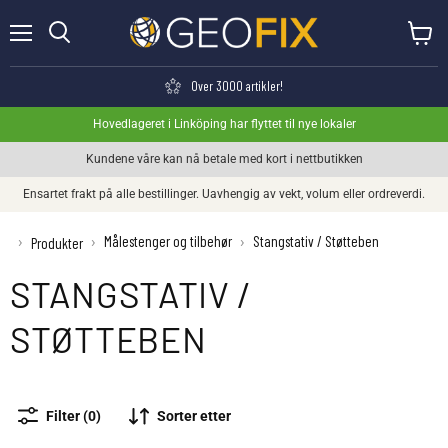
Meny
Se hand
Søk
Over 3000 artikler!
Hovedlageret i Linköping har flyttet til nye lokaler
Kundene våre kan nå betale med kort i nettbutikken
Ensartet frakt på alle bestillinger. Uavhengig av vekt, volum eller ordreverdi.
Målestenger og tilbehør
Stangstativ / Støtteben
›
›
›
Produkter
STANGSTATIV /
STØTTEBEN
Sorter etter
Filter (0)