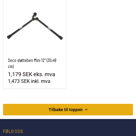
Seco støtteben Mini 12" (30,48 cm)
Seco støtteben Mini 12" (30,48
cm)
1,179 SEK
eks. mva
1,473 SEK
inkl. mva
Tilbake til toppen
FØLG OSS