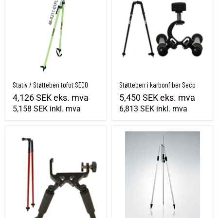
Stativ / Støtteben tofot SECO
Støtteben i karbonfiber Seco
4,126 SEK
eks. mva
5,450 SEK
eks. mva
5,158 SEK
inkl. mva
6,813 SEK
inkl. mva
Støtteben/Topstang Seco for invarstang
Leica GSR2 dobbel støtte