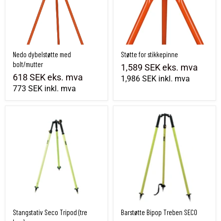
Nedo dybelstøtte med
Støtte for stikkepinne
bolt/mutter
1,589 SEK
eks. mva
618 SEK
eks. mva
1,986 SEK
inkl. mva
773 SEK
inkl. mva
Stangstativ Seco Tripod (tre ben)
Barstøtte Bipop Treben SECO
Stangstativ Seco Tripod (tre
Barstøtte Bipop Treben SECO