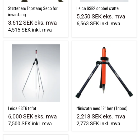
Støtteben/Topstang Seco for
Leica GSR2 dobbel støtte
invarstang
5,250 SEK
eks. mva
3,612 SEK
eks. mva
6,563 SEK
inkl. mva
4,515 SEK
inkl. mva
Leica GST6 tofot
Ministativ med 12" ben (Tripod)
Leica GST6 tofot
Ministativ med 12" ben (Tripod)
6,000 SEK
eks. mva
2,218 SEK
eks. mva
7,500 SEK
inkl. mva
2,773 SEK
inkl. mva