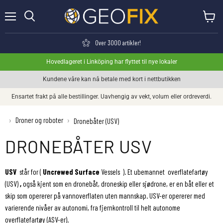
Meny
Se hand
Søk
Over 3000 artikler!
Hovedlageret i Linköping har flyttet til nye lokaler
Kundene våre kan nå betale med kort i nettbutikken
Ensartet frakt på alle bestillinger. Uavhengig av vekt, volum eller ordreverdi.
Droner og roboter
›
›
Dronebåter (USV)
DRONEBÅTER USV
USV
står for (
Uncrewed
Surface
Vessels ). Et
ubemannet overflatefartøy
(USV)
,
også kjent som en dronebåt, droneskip eller sjødrone, er en båt eller et
skip som opererer på vannoverflaten uten mannskap. USV-er opererer med
varierende nivåer av autonomi, fra fjernkontroll til helt autonome
overflatefartøy (ASV-er).