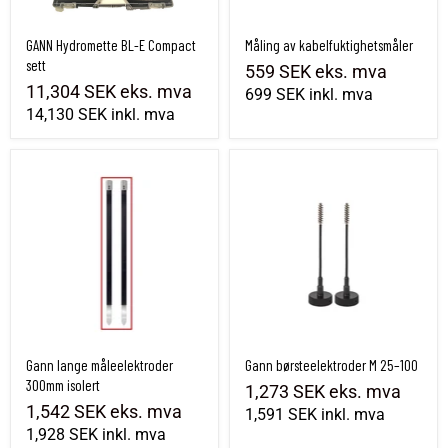
GANN Hydromette BL-E Compact
Måling av kabelfuktighetsmåler
sett
559 SEK
eks. mva
11,304 SEK
eks. mva
699 SEK
inkl. mva
14,130 SEK
inkl. mva
Gann lange måleelektroder 300mm isolert
Gann børsteelektroder M 25–100
Gann lange måleelektroder
Gann børsteelektroder M 25–100
300mm isolert
1,273 SEK
eks. mva
1,542 SEK
eks. mva
1,591 SEK
inkl. mva
1,928 SEK
inkl. mva