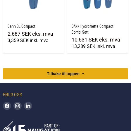
Gann BL Compact
GANN Hydromette Compact
Combi Sett
2,687 SEK
eks. mva
10,631 SEK
eks. mva
3,359 SEK
inkl. mva
13,289 SEK
inkl. mva
Tilbake til toppen
FØLG OSS
Finn oss på Facebook
Finn oss på Instagram
Finn oss på LinkedIn