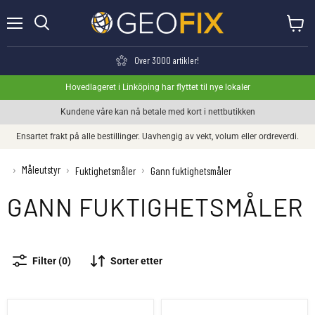
Meny
Se hand
Søk
Over 3000 artikler!
Hovedlageret i Linköping har flyttet til nye lokaler
Kundene våre kan nå betale med kort i nettbutikken
Ensartet frakt på alle bestillinger. Uavhengig av vekt, volum eller ordreverdi.
Måleutstyr
›
›
›
Fuktighetsmåler
Gann fuktighetsmåler
GANN FUKTIGHETSMÅLER
Sorter etter
Filter (0)
Gann Hydromette UNI1 B50
Gann Test Probe Erstatning