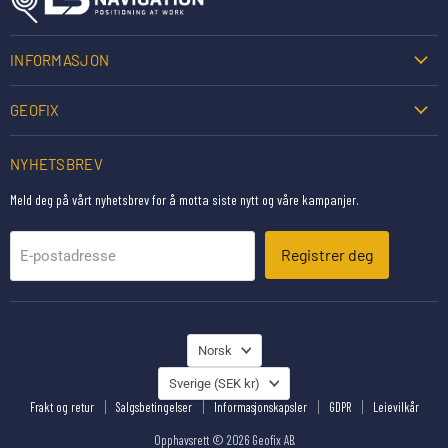
INFORMASJON
GEOFIX
NYHETSBREV
Meld deg på vårt nyhetsbrev for å motta siste nytt og våre kampanjer.
Registrer deg
E-postadresse
SPRÅK
Norsk
JORD
Sverige
(SEK kr)
Frakt og retur
Salgsbetingelser
Informasjonskapsler
GDPR
Leievilkår
Opphavsrett © 2026 Geofix AB.