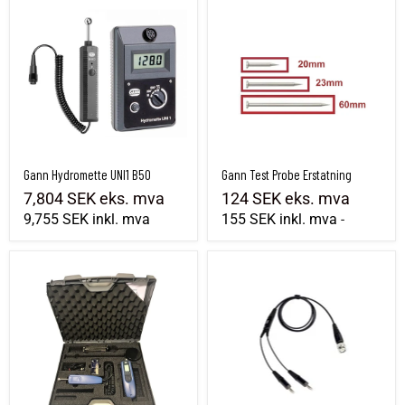
Gann Hydromette UNI1 B50
Gann Test Probe Erstatning
7,804 SEK
eks. mva
124 SEK
eks. mva
9,755 SEK
inkl. mva
155 SEK
inkl. mva
-
GANN Hydromette BL-E Compact sett
Måling av kabelfuktighetsmåler