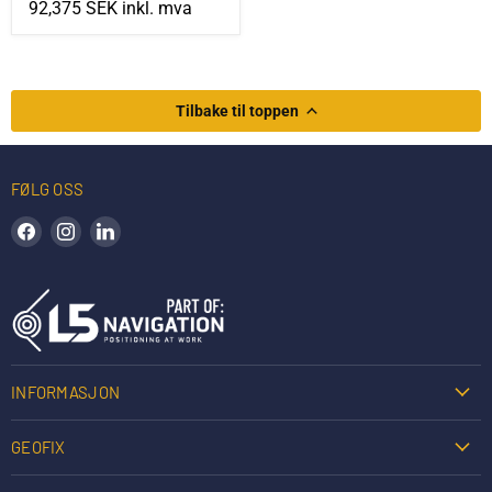
92,375 SEK
inkl. mva
Tilbake til toppen
FØLG OSS
Finn oss på Facebook
Finn oss på Instagram
Finn oss på LinkedIn
INFORMASJON
GEOFIX