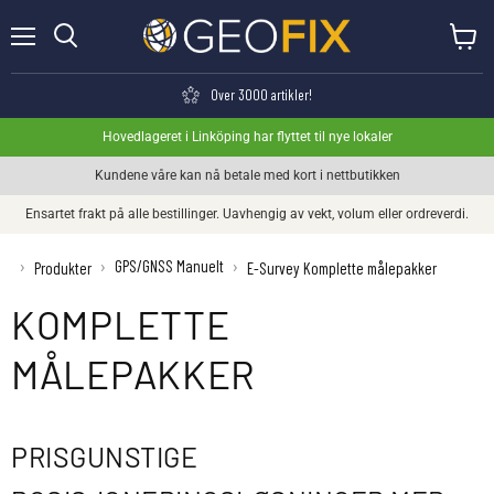
Meny
Se hand
Søk
Over 3000 artikler!
Hovedlageret i Linköping har flyttet til nye lokaler
Kundene våre kan nå betale med kort i nettbutikken
Ensartet frakt på alle bestillinger. Uavhengig av vekt, volum eller ordreverdi.
GPS/GNSS Manuelt
›
›
›
Produkter
E-Survey Komplette målepakker
KOMPLETTE
MÅLEPAKKER
PRISGUNSTIGE