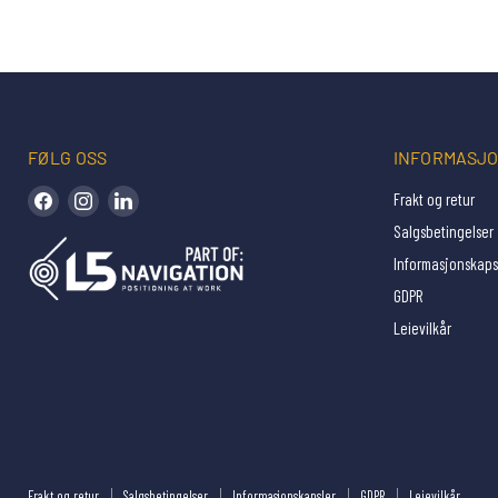
FØLG OSS
INFORMASJ
Finn oss på Facebook
Finn oss på Instagram
Finn oss på LinkedIn
Frakt og retur
Salgsbetingelser
Informasjonskaps
GDPR
Leievilkår
Frakt og retur
Salgsbetingelser
Informasjonskapsler
GDPR
Leievilkår