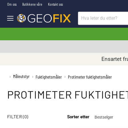
Om oss
Butikkene våre
Kontakt oss
Meny
Ensartet fr
Måleutstyr
›
›
›
Fuktighetsmåler
Protimeter fuktighetsmåler
PROTIMETER FUKTIGH
FILTER (0)
Sorter etter