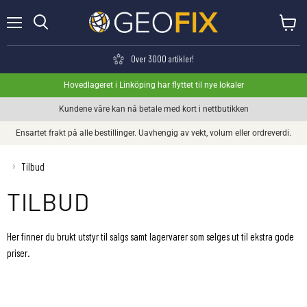
Meny
Se hand
Søk
Over 3000 artikler!
Hovedlageret i Linköping har flyttet til nye lokaler
Kundene våre kan nå betale med kort i nettbutikken
Ensartet frakt på alle bestillinger. Uavhengig av vekt, volum eller ordreverdi.
›
Tilbud
TILBUD
Her finner du brukt utstyr til salgs samt lagervarer som selges ut til ekstra gode
priser.
Brukt utstyr
Aksjesalg