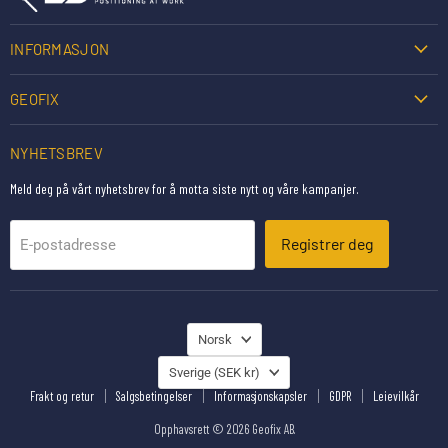
INFORMASJON
GEOFIX
NYHETSBREV
Meld deg på vårt nyhetsbrev for å motta siste nytt og våre kampanjer.
Registrer deg
E-postadresse
SPRÅK
Norsk
JORD
Sverige
(SEK kr)
Frakt og retur
Salgsbetingelser
Informasjonskapsler
GDPR
Leievilkår
Opphavsrett © 2026 Geofix AB.