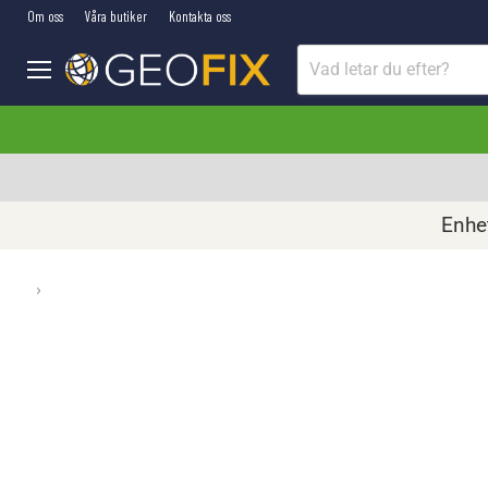
Om oss
Våra butiker
Kontakta oss
Meny
Enhet
›