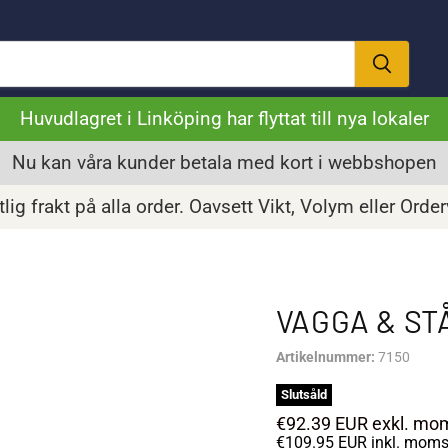
Huvudlagret i Linköping har flyttat till nya lokaler
Nu kan våra kunder betala med kort i webbshopen
lig frakt på alla order. Oavsett Vikt, Volym eller Orde
VAGGA & S
Artikelnummer:
7150
Slutsåld
€92.39 EUR
exkl. mo
€109.95 EUR
inkl. mom