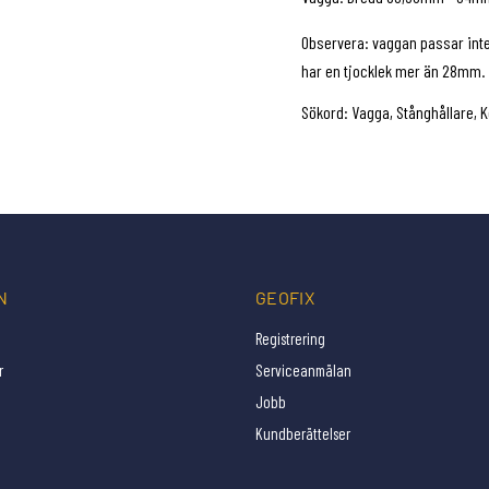
Observera: vaggan passar inte
har en tjocklek mer än 28mm.
Sökord: Vagga, Stånghållare, K
N
GEOFIX
Registrering
r
Serviceanmälan
Jobb
Kundberättelser