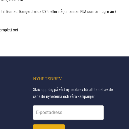
 till Nomad, Ranger, Leica CS15 eller någon annan PDA som är högre än /
omplett set
NYHETSBREV
Skriv upp dig på vårt nyhetsbrev för att ta del av de
senaste nyheterna och våra kampanjer.
E-postadress