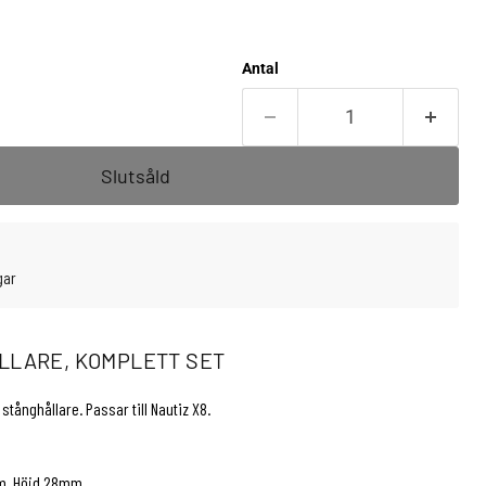
Antal
Slutsåld
gar
LLARE, KOMPLETT SET
stånghållare. Passar till Nautiz X8.
m. Höjd 28mm.