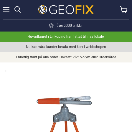
Meny
Visa va
Söka
Över 3000 artiklar!
Huvudlagret i Linköping har flyttat till nya lokaler
Nu kan våra kunder betala med kort i webbshopen
Enhetlig frakt på alla order. Oavsett Vikt, Volym eller Ordervärde
›