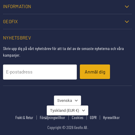
INFORMATION
GEOFIX
NYHETSBREV
Skriv upp dig på vårt nyhetsbrev för att ta del av de senaste nyheterna och våra
kampanjer.
Anmäl dig
E-postadress
SPRÅK
Svenska
LAND
Tyskland
(EUR €)
Frakt & Retur
Försäljningsvillkor
Cookies
GDPR
Hyresvillkor
Copyright © 2026 Geofix AB .