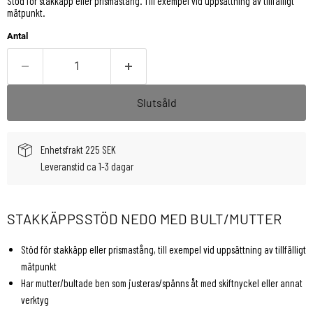
Stöd för stakkäpp eller prismastång. Till exempel vid uppsättning av tillfälligt
mätpunkt.
Antal
Slutsåld
Enhetsfrakt 225 SEK
Leveranstid ca 1-3 dagar
STAKKÄPPSSTÖD NEDO MED BULT/MUTTER
Stöd för stakkäpp eller prismastång, till exempel vid uppsättning av tillfälligt
mätpunkt
Har mutter/bultade ben som justeras/spänns åt med skiftnyckel eller annat
verktyg