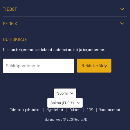
TIEDOT
GEOFIX
UUTISKIRJE
Tilaa uutiskirjeemme saadaksesi uusimmat uutiset ja tarjouksemme.
Rekisteröidy
Sähköpostiosoite
KIELI
Suomi
MAA
Saksa
(EUR €)
Toimitus ja palautukset
Myyntiehdot
Evästeet
GDPR
Vuokrausehdot
Tekijänoikeus © 2026 Geofix AB.