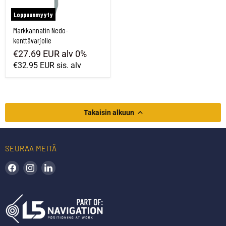
Loppuunmyyty
Markkannatin Nedo-
kenttävarjolle
€27.69 EUR
alv 0%
€32.95 EUR
sis. alv
Takaisin alkuun
SEURAA MEITÄ
Löydä meidät Facebookista
Löydä meidät Instagramista
Löydä meidät LinkedInistä