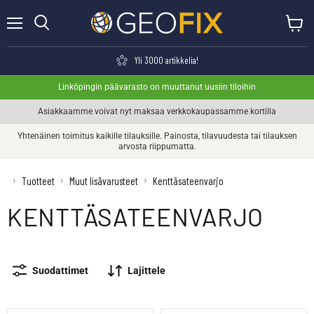
Valikko
Näytä o
Haku
Yli 3000 artikkelia!
Linköpingin päävarasto on muuttanut uusiin tiloihin
Asiakkaamme voivat nyt maksaa verkkokaupassamme kortilla
Yhtenäinen toimitus kaikille tilauksille. Painosta, tilavuudesta tai tilauksen
arvosta riippumatta.
›
›
›
Tuotteet
Muut lisävarusteet
Kenttäsateenvarjo
KENTTÄSATEENVARJO
Suodattimet
Lajittele