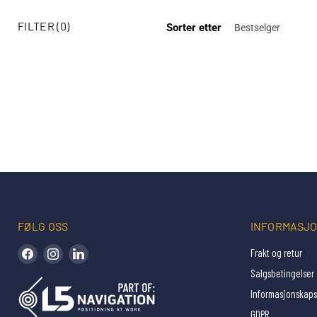
FILTER (0)
Sorter etter
FØLG OSS
INFORMASJ
Finn oss på Facebook
Finn oss på Instagram
Finn oss på LinkedIn
Frakt og retur
Salgsbetingelser
Informasjonskaps
GDPR