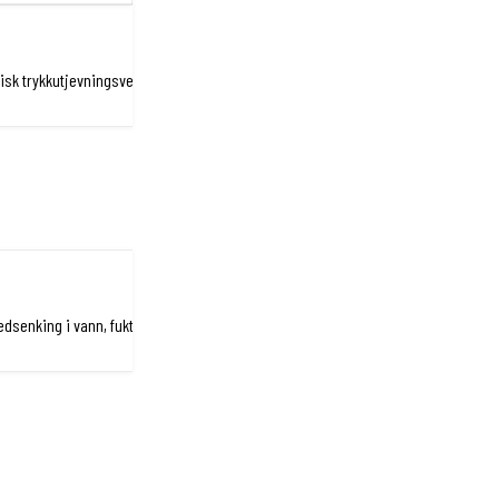
isk trykkutjevningsventil som regulerer eventuelle trykkendringer og gjør dem e
 nedsenking i vann, fuktighet, korrosjon samt motstand mot stabling og fall mot b