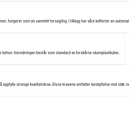
r, fungerer som en vanntett forsegling. I tillegg har våre kofferter en automat
ine behov. Innredningen består som standard av forskårne skumplastkuber.
or å oppfylle strenge kvalitetskrav. Disse kravene omfatter beskyttelse mot støt,