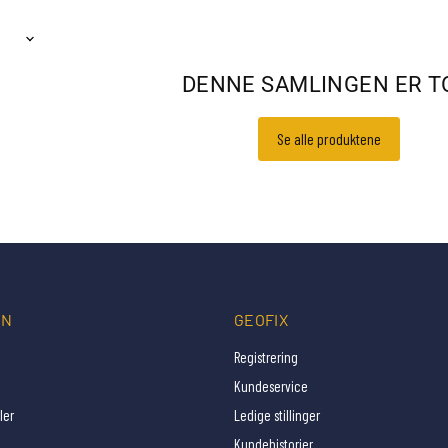
DENNE SAMLINGEN ER 
Se alle produktene
ON
GEOFIX
Registrering
Kundeservice
ler
Ledige stillinger
Kundehistorier