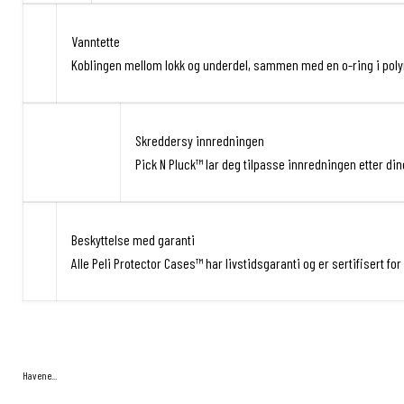
Vanntette
Koblingen mellom lokk og underdel, sammen med en o-ring i polyme
Skreddersy innredningen
Pick N Pluck™ lar deg tilpasse innredningen etter d
Beskyttelse med garanti
Alle Peli Protector Cases™ har livstidsgaranti og er sertifisert f
Havene...