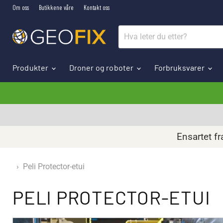
Om oss
Butikkene våre
Kontakt oss
Produkter
Droner og roboter
Forbruksvarer
Ensartet fr
›
Peli Protector-etui
PELI PROTECTOR-ETUI