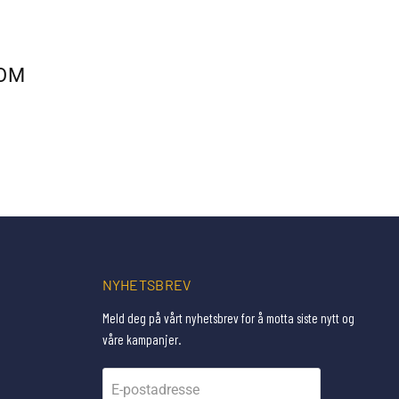
TOM
NYHETSBREV
Meld deg på vårt nyhetsbrev for å motta siste nytt og
våre kampanjer.
E-postadresse